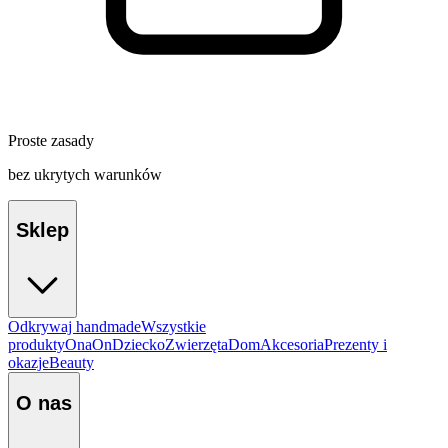
Proste zasady
bez ukrytych warunków
Sklep
Odkrywaj handmade
Wszystkie
produkty
Ona
On
Dziecko
Zwierzęta
Dom
Akcesoria
Prezenty i
okazje
Beauty
O nas