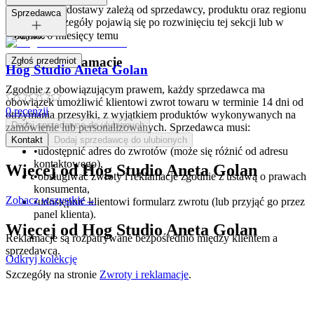
Opcje i koszt dostawy zależą od sprzedawcy, produktu oraz regionu
Tagi:
Sprzedawca
dostawy. Szczegóły pojawią się po rozwinięciu tej sekcji lub w
koszyku.
Dodano:
6 miesięcy temu
Zwroty i reklamacje
Zgłoś przedmiot
Hog Studio Aneta Golan
Zgodnie z obowiązującym prawem, każdy sprzedawca ma
obowiązek umożliwić klientowi zwrot towaru w terminie 14 dni od
0
recenzji
otrzymania przesyłki, z wyjątkiem produktów wykonywanych na
Dodaj sprzedawcę do ulubionych
zamówienie lub personalizowanych. Sprzedawca musi:
Kontakt
Dodaj sprzedawcę do ulubionych
•
udostępnić adres do zwrotów (może się różnić od adresu
kontaktowego),
Więcej od
Hog Studio Aneta Golan
•
obsługiwać zwroty i reklamacje zgodnie z ustawą o prawach
konsumenta,
Zobacz wszystkie
→
•
udostępnić klientowi formularz zwrotu (lub przyjąć go przez
panel klienta).
Więcej od
Hog Studio Aneta Golan
Reklamacje są rozpatrywane bezpośrednio między klientem a
sprzedawcą.
Odkryj kolekcję
Szczegóły na stronie
Zwroty i reklamacje
.