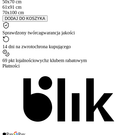
50x70 cm
61x91 cm
70x100 cm
DODAJ DO KOSZYKA
Sprawdzony twórca
gwarancja jakości
14 dni na zwrot
ochrona kupującego
69 pkt lojalnościowych
z klubem rabatowym
Płatności
Pay
Pay