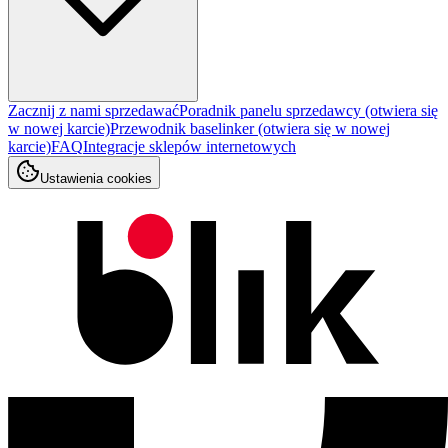
Zacznij z nami sprzedawać
Poradnik panelu sprzedawcy
(otwiera się
w nowej karcie)
Przewodnik baselinker
(otwiera się w nowej
karcie)
FAQ
Integracje sklepów internetowych
Ustawienia cookies