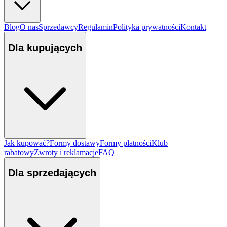
Blog
O nas
Sprzedawcy
Regulamin
Polityka prywatności
Kontakt
Dla kupujących
Jak kupować?
Formy dostawy
Formy płatności
Klub
rabatowy
Zwroty i reklamacje
FAQ
Dla sprzedających