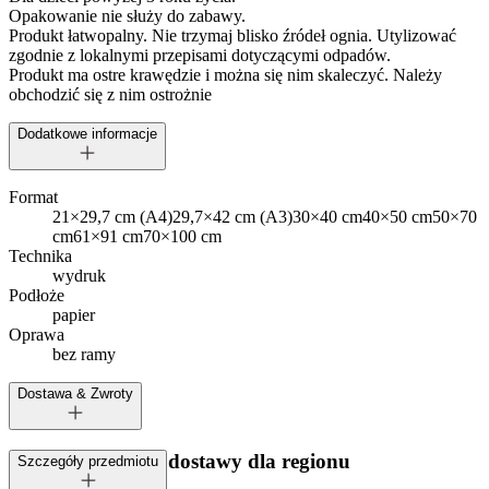
Opakowanie nie służy do zabawy.
Produkt łatwopalny. Nie trzymaj blisko źródeł ognia. Utylizować
zgodnie z lokalnymi przepisami dotyczącymi odpadów.
Produkt ma ostre krawędzie i można się nim skaleczyć. Należy
obchodzić się z nim ostrożnie
Dodatkowe informacje
Format
21×29,7 cm (A4)
29,7×42 cm (A3)
30×40 cm
40×50 cm
50×70
cm
61×91 cm
70×100 cm
Technika
wydruk
Podłoże
papier
Oprawa
bez ramy
Dostawa & Zwroty
Dostępne metody dostawy dla regionu
Szczegóły przedmiotu