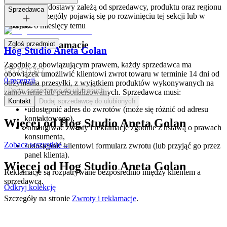
Opcje i koszt dostawy zależą od sprzedawcy, produktu oraz regionu
Tagi:
Sprzedawca
dostawy. Szczegóły pojawią się po rozwinięciu tej sekcji lub w
koszyku.
Dodano:
6 miesięcy temu
Zwroty i reklamacje
Zgłoś przedmiot
Hog Studio Aneta Golan
Zgodnie z obowiązującym prawem, każdy sprzedawca ma
obowiązek umożliwić klientowi zwrot towaru w terminie 14 dni od
0
recenzji
otrzymania przesyłki, z wyjątkiem produktów wykonywanych na
Dodaj sprzedawcę do ulubionych
zamówienie lub personalizowanych. Sprzedawca musi:
Kontakt
Dodaj sprzedawcę do ulubionych
•
udostępnić adres do zwrotów (może się różnić od adresu
kontaktowego),
Więcej od
Hog Studio Aneta Golan
•
obsługiwać zwroty i reklamacje zgodnie z ustawą o prawach
konsumenta,
Zobacz wszystkie
→
•
udostępnić klientowi formularz zwrotu (lub przyjąć go przez
panel klienta).
Więcej od
Hog Studio Aneta Golan
Reklamacje są rozpatrywane bezpośrednio między klientem a
sprzedawcą.
Odkryj kolekcję
Szczegóły na stronie
Zwroty i reklamacje
.