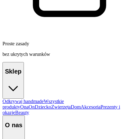
Proste zasady
bez ukrytych warunków
Sklep
Odkrywaj handmade
Wszystkie
produkty
Ona
On
Dziecko
Zwierzęta
Dom
Akcesoria
Prezenty i
okazje
Beauty
O nas