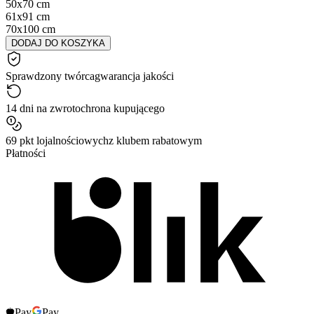
50x70 cm
61x91 cm
70x100 cm
DODAJ DO KOSZYKA
Sprawdzony twórca
gwarancja jakości
14 dni na zwrot
ochrona kupującego
69 pkt lojalnościowych
z klubem rabatowym
Płatności
Pay
Pay