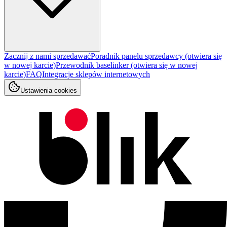
Zacznij z nami sprzedawać
Poradnik panelu sprzedawcy
(otwiera się
w nowej karcie)
Przewodnik baselinker
(otwiera się w nowej
karcie)
FAQ
Integracje sklepów internetowych
Ustawienia cookies