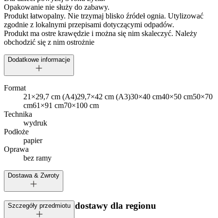
Opakowanie nie służy do zabawy.
Produkt łatwopalny. Nie trzymaj blisko źródeł ognia. Utylizować
zgodnie z lokalnymi przepisami dotyczącymi odpadów.
Produkt ma ostre krawędzie i można się nim skaleczyć. Należy
obchodzić się z nim ostrożnie
Dodatkowe informacje
Format
21×29,7 cm (A4)
29,7×42 cm (A3)
30×40 cm
40×50 cm
50×70
cm
61×91 cm
70×100 cm
Technika
wydruk
Podłoże
papier
Oprawa
bez ramy
Dostawa & Zwroty
Dostępne metody dostawy dla regionu
Szczegóły przedmiotu