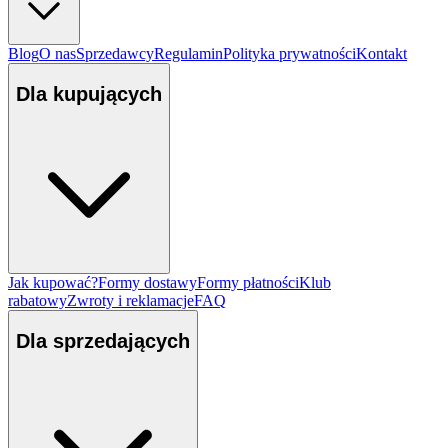
Blog
O nas
Sprzedawcy
Regulamin
Polityka prywatności
Kontakt
Dla kupujących
Jak kupować?
Formy dostawy
Formy płatności
Klub
rabatowy
Zwroty i reklamacje
FAQ
Dla sprzedających