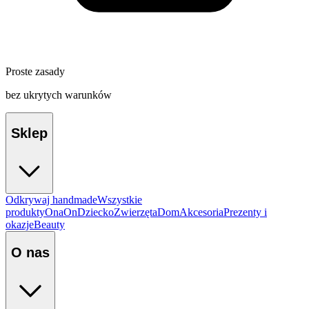
Proste zasady
bez ukrytych warunków
Sklep
Odkrywaj handmade
Wszystkie
produkty
Ona
On
Dziecko
Zwierzęta
Dom
Akcesoria
Prezenty i
okazje
Beauty
O nas