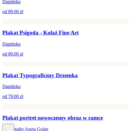
Dapidoka
od
89.00 zł
Plakat Psigoda - Kolaż Fine Art
Dapidoka
od
89.00 zł
Plakat Typograficzny Drzemka
Dapidoka
od
79.00 zł
Plakat portret nowoczesny obraz w ramce
Hog Studio Aneta Golan