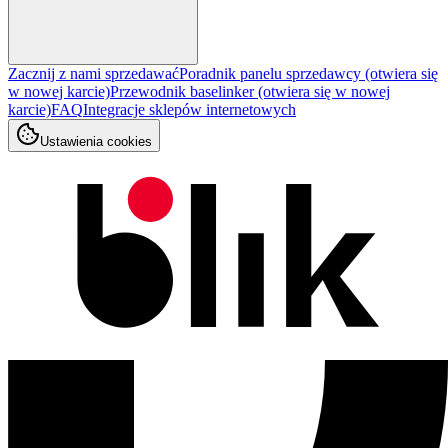
Zacznij z nami sprzedawać
Poradnik panelu sprzedawcy
(otwiera się
w nowej karcie)
Przewodnik baselinker
(otwiera się w nowej
karcie)
FAQ
Integracje sklepów internetowych
Ustawienia cookies