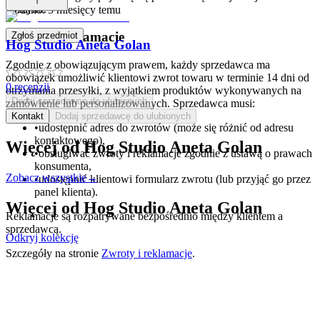
koszyku.
Dodano:
5 miesięcy temu
Zwroty i reklamacje
Zgłoś przedmiot
Hog Studio Aneta Golan
Zgodnie z obowiązującym prawem, każdy sprzedawca ma
obowiązek umożliwić klientowi zwrot towaru w terminie 14 dni od
0
recenzji
otrzymania przesyłki, z wyjątkiem produktów wykonywanych na
Dodaj sprzedawcę do ulubionych
zamówienie lub personalizowanych. Sprzedawca musi:
Kontakt
Dodaj sprzedawcę do ulubionych
•
udostępnić adres do zwrotów (może się różnić od adresu
kontaktowego),
Więcej od
Hog Studio Aneta Golan
•
obsługiwać zwroty i reklamacje zgodnie z ustawą o prawach
konsumenta,
Zobacz wszystkie
→
•
udostępnić klientowi formularz zwrotu (lub przyjąć go przez
panel klienta).
Więcej od
Hog Studio Aneta Golan
Reklamacje są rozpatrywane bezpośrednio między klientem a
sprzedawcą.
Odkryj kolekcję
Szczegóły na stronie
Zwroty i reklamacje
.