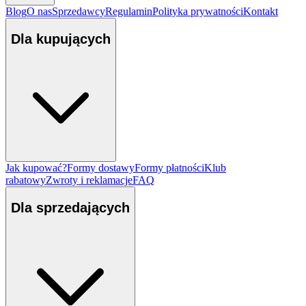
Blog
O nas
Sprzedawcy
Regulamin
Polityka prywatności
Kontakt
Dla kupujących
Jak kupować?
Formy dostawy
Formy płatności
Klub
rabatowy
Zwroty i reklamacje
FAQ
Dla sprzedających