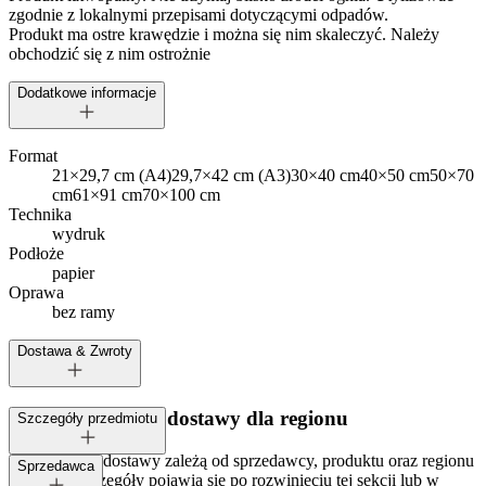
zgodnie z lokalnymi przepisami dotyczącymi odpadów.
Produkt ma ostre krawędzie i można się nim skaleczyć. Należy
obchodzić się z nim ostrożnie
Dodatkowe informacje
Format
21×29,7 cm (A4)
29,7×42 cm (A3)
30×40 cm
40×50 cm
50×70
cm
61×91 cm
70×100 cm
Technika
wydruk
Podłoże
papier
Oprawa
bez ramy
Dostawa & Zwroty
Dostępne metody dostawy dla regionu
Szczegóły przedmiotu
Opcje i koszt dostawy zależą od sprzedawcy, produktu oraz regionu
Tagi:
Sprzedawca
dostawy. Szczegóły pojawią się po rozwinięciu tej sekcji lub w