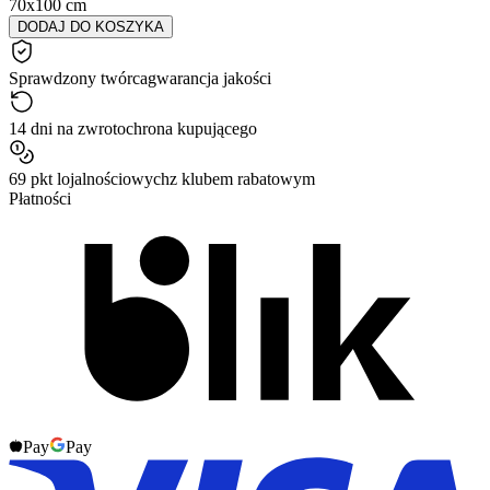
70x100 cm
DODAJ DO KOSZYKA
Sprawdzony twórca
gwarancja jakości
14 dni na zwrot
ochrona kupującego
69 pkt lojalnościowych
z klubem rabatowym
Płatności
Pay
Pay