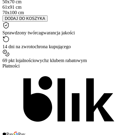
50x70 cm
61x91 cm
70x100 cm
DODAJ DO KOSZYKA
Sprawdzony twórca
gwarancja jakości
14 dni na zwrot
ochrona kupującego
69 pkt lojalnościowych
z klubem rabatowym
Płatności
Pay
Pay