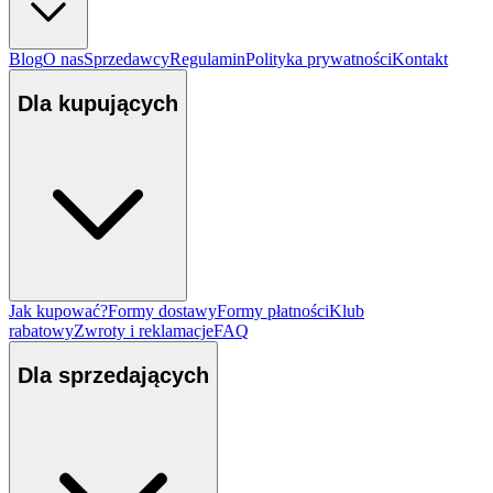
Blog
O nas
Sprzedawcy
Regulamin
Polityka prywatności
Kontakt
Dla kupujących
Jak kupować?
Formy dostawy
Formy płatności
Klub
rabatowy
Zwroty i reklamacje
FAQ
Dla sprzedających