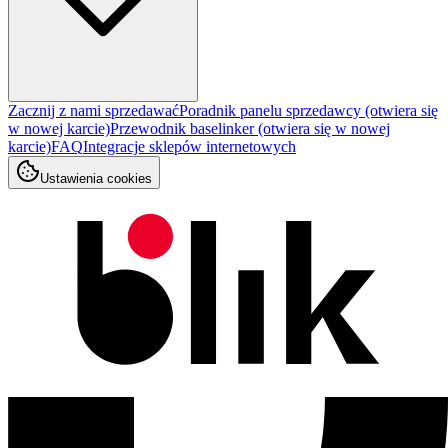
Zacznij z nami sprzedawać
Poradnik panelu sprzedawcy
(otwiera się
w nowej karcie)
Przewodnik baselinker
(otwiera się w nowej
karcie)
FAQ
Integracje sklepów internetowych
Ustawienia cookies