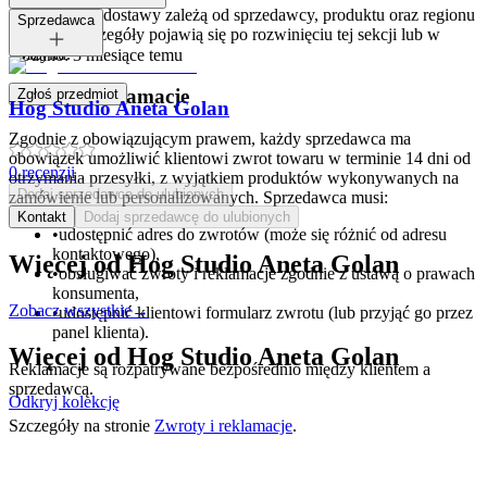
Opcje i koszt dostawy zależą od sprzedawcy, produktu oraz regionu
Tagi:
Sprzedawca
dostawy. Szczegóły pojawią się po rozwinięciu tej sekcji lub w
koszyku.
Dodano:
3 miesiące temu
Zwroty i reklamacje
Zgłoś przedmiot
Hog Studio Aneta Golan
Zgodnie z obowiązującym prawem, każdy sprzedawca ma
obowiązek umożliwić klientowi zwrot towaru w terminie 14 dni od
0
recenzji
otrzymania przesyłki, z wyjątkiem produktów wykonywanych na
Dodaj sprzedawcę do ulubionych
zamówienie lub personalizowanych. Sprzedawca musi:
Kontakt
Dodaj sprzedawcę do ulubionych
•
udostępnić adres do zwrotów (może się różnić od adresu
kontaktowego),
Więcej od
Hog Studio Aneta Golan
•
obsługiwać zwroty i reklamacje zgodnie z ustawą o prawach
konsumenta,
Zobacz wszystkie
→
•
udostępnić klientowi formularz zwrotu (lub przyjąć go przez
panel klienta).
Więcej od
Hog Studio Aneta Golan
Reklamacje są rozpatrywane bezpośrednio między klientem a
sprzedawcą.
Odkryj kolekcję
Szczegóły na stronie
Zwroty i reklamacje
.