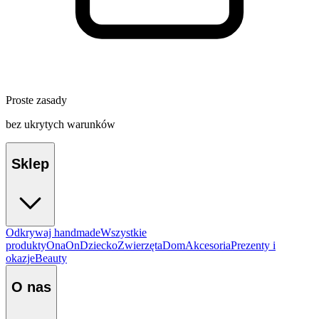
Proste zasady
bez ukrytych warunków
Sklep
Odkrywaj handmade
Wszystkie
produkty
Ona
On
Dziecko
Zwierzęta
Dom
Akcesoria
Prezenty i
okazje
Beauty
O nas