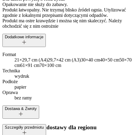
Opakowanie nie służy do zabawy.
Produkt łatwopalny. Nie trzymaj blisko źródeł ognia. Utylizować
zgodnie z lokalnymi przepisami dotyczącymi odpadów.
Produkt ma ostre krawędzie i można się nim skaleczyć. Należy
obchodzić się z nim ostrożnie
Dodatkowe informacje
Format
21×29,7 cm (A4)
29,7×42 cm (A3)
30×40 cm
40×50 cm
50×70
cm
61×91 cm
70×100 cm
Technika
wydruk
Podłoże
papier
Oprawa
bez ramy
Dostawa & Zwroty
Dostępne metody dostawy dla regionu
Szczegóły przedmiotu