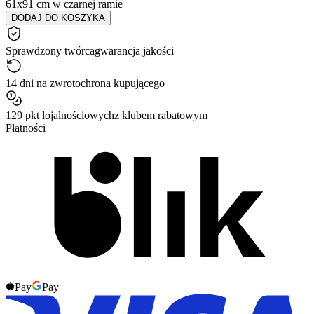
61x91 cm w czarnej ramie
DODAJ DO KOSZYKA
Sprawdzony twórca
gwarancja jakości
14 dni na zwrot
ochrona kupującego
129 pkt lojalnościowych
z klubem rabatowym
Płatności
Pay
Pay