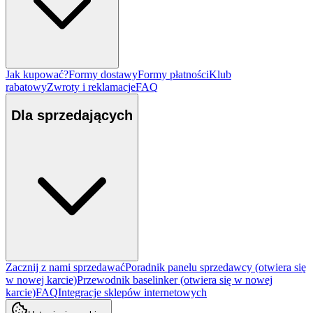
Jak kupować?
Formy dostawy
Formy płatności
Klub
rabatowy
Zwroty i reklamacje
FAQ
Dla sprzedających
Zacznij z nami sprzedawać
Poradnik panelu sprzedawcy
(otwiera się
w nowej karcie)
Przewodnik baselinker
(otwiera się w nowej
karcie)
FAQ
Integracje sklepów internetowych