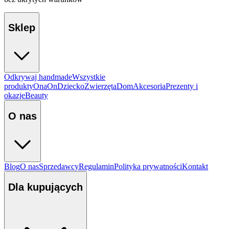
Sklep
Odkrywaj handmade
Wszystkie
produkty
Ona
On
Dziecko
Zwierzęta
Dom
Akcesoria
Prezenty i
okazje
Beauty
O nas
Blog
O nas
Sprzedawcy
Regulamin
Polityka prywatności
Kontakt
Dla kupujących