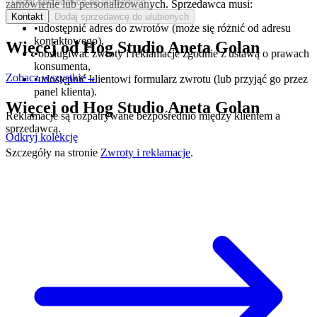
Dodaj sprzedawcę do ulubionych
zamówienie lub personalizowanych. Sprzedawca musi:
Kontakt
Dodaj sprzedawcę do ulubionych
•
udostępnić adres do zwrotów (może się różnić od adresu
kontaktowego),
Więcej od
Hog Studio Aneta Golan
•
obsługiwać zwroty i reklamacje zgodnie z ustawą o prawach
konsumenta,
Zobacz wszystkie
→
•
udostępnić klientowi formularz zwrotu (lub przyjąć go przez
panel klienta).
Więcej od
Hog Studio Aneta Golan
Reklamacje są rozpatrywane bezpośrednio między klientem a
sprzedawcą.
Odkryj kolekcję
Szczegóły na stronie
Zwroty i reklamacje
.