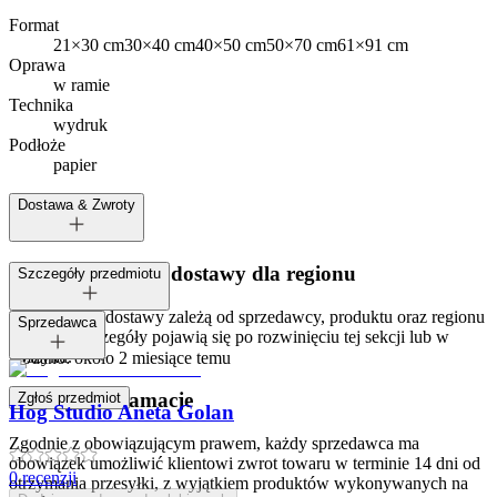
Format
21×30 cm
30×40 cm
40×50 cm
50×70 cm
61×91 cm
Oprawa
w ramie
Technika
wydruk
Podłoże
papier
Dostawa & Zwroty
Dostępne metody dostawy dla regionu
Szczegóły przedmiotu
Opcje i koszt dostawy zależą od sprzedawcy, produktu oraz regionu
Tagi:
Sprzedawca
dostawy. Szczegóły pojawią się po rozwinięciu tej sekcji lub w
koszyku.
Dodano:
około 2 miesiące temu
Zwroty i reklamacje
Zgłoś przedmiot
Hog Studio Aneta Golan
Zgodnie z obowiązującym prawem, każdy sprzedawca ma
obowiązek umożliwić klientowi zwrot towaru w terminie 14 dni od
0
recenzji
otrzymania przesyłki, z wyjątkiem produktów wykonywanych na