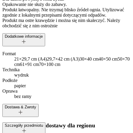
Opakowanie nie służy do zabawy.
Produkt łatwopalny. Nie trzymaj blisko źródeł ognia. Utylizować
zgodnie z lokalnymi przepisami dotyczącymi odpadów.
Produkt ma ostre krawędzie i można się nim skaleczyć. Należy
obchodzić się z nim ostrożnie
Dodatkowe informacje
Format
21×29,7 cm (A4)
29,7×42 cm (A3)
30×40 cm
40×50 cm
50×70
cm
61×91 cm
70×100 cm
Technika
wydruk
Podłoże
papier
Oprawa
bez ramy
Dostawa & Zwroty
Dostępne metody dostawy dla regionu
Szczegóły przedmiotu