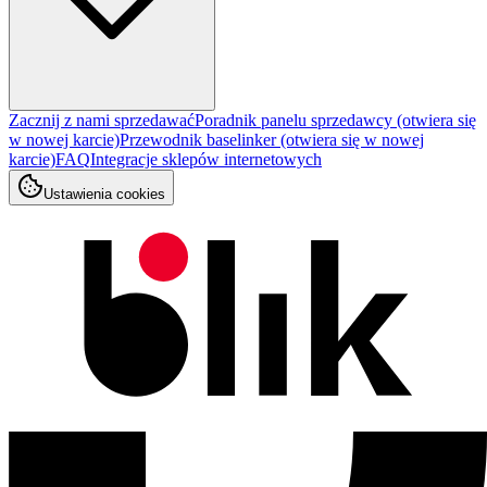
Zacznij z nami sprzedawać
Poradnik panelu sprzedawcy
(otwiera się
w nowej karcie)
Przewodnik baselinker
(otwiera się w nowej
karcie)
FAQ
Integracje sklepów internetowych
Ustawienia cookies