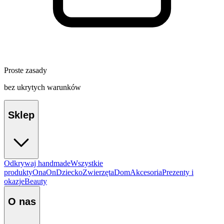
Proste zasady
bez ukrytych warunków
Sklep
Odkrywaj handmade
Wszystkie
produkty
Ona
On
Dziecko
Zwierzęta
Dom
Akcesoria
Prezenty i
okazje
Beauty
O nas