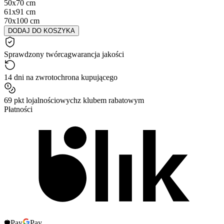
50x70 cm
61x91 cm
70x100 cm
DODAJ DO KOSZYKA
Sprawdzony twórca
gwarancja jakości
14 dni na zwrot
ochrona kupującego
69 pkt lojalnościowych
z klubem rabatowym
Płatności
Pay
Pay