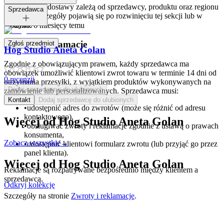
Opcje i koszt dostawy zależą od sprzedawcy, produktu oraz regionu
Tagi:
Sprzedawca
dostawy. Szczegóły pojawią się po rozwinięciu tej sekcji lub w
koszyku.
Dodano:
6 miesięcy temu
Zwroty i reklamacje
Zgłoś przedmiot
Hog Studio Aneta Golan
Zgodnie z obowiązującym prawem, każdy sprzedawca ma
obowiązek umożliwić klientowi zwrot towaru w terminie 14 dni od
0
recenzji
otrzymania przesyłki, z wyjątkiem produktów wykonywanych na
Dodaj sprzedawcę do ulubionych
zamówienie lub personalizowanych. Sprzedawca musi:
Kontakt
Dodaj sprzedawcę do ulubionych
•
udostępnić adres do zwrotów (może się różnić od adresu
kontaktowego),
Więcej od
Hog Studio Aneta Golan
•
obsługiwać zwroty i reklamacje zgodnie z ustawą o prawach
konsumenta,
Zobacz wszystkie
→
•
udostępnić klientowi formularz zwrotu (lub przyjąć go przez
panel klienta).
Więcej od
Hog Studio Aneta Golan
Reklamacje są rozpatrywane bezpośrednio między klientem a
sprzedawcą.
Odkryj kolekcję
Szczegóły na stronie
Zwroty i reklamacje
.