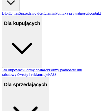
Blog
O nas
Sprzedawcy
Regulamin
Polityka prywatności
Kontakt
Dla kupujących
Jak kupować?
Formy dostawy
Formy płatności
Klub
rabatowy
Zwroty i reklamacje
FAQ
Dla sprzedających