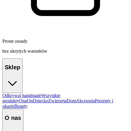
Proste zasady
bez ukrytych warunków
Sklep
Odkrywaj handmade
Wszystkie
produkty
Ona
On
Dziecko
Zwierzęta
Dom
Akcesoria
Prezenty i
okazje
Beauty
O nas