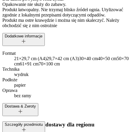
Opakowanie nie służy do zabawy.
Produkt łatwopalny. Nie trzymaj blisko źródeł ognia. Utylizować
zgodnie z lokalnymi przepisami dotyczącymi odpadów.
Produkt ma ostre krawędzie i można się nim skaleczyć. Należy
obchodzić się z nim ostrożnie
Dodatkowe informacje
Format
21×29,7 cm (A4)
29,7×42 cm (A3)
30×40 cm
40×50 cm
50×70
cm
61×91 cm
70×100 cm
Technika
wydruk
Podłoże
papier
Oprawa
bez ramy
Dostawa & Zwroty
Dostępne metody dostawy dla regionu
Szczegóły przedmiotu