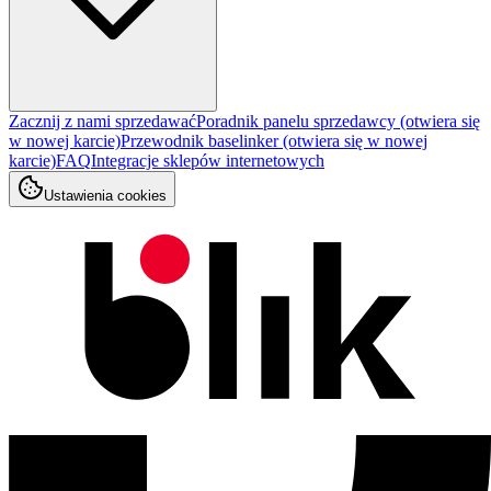
Zacznij z nami sprzedawać
Poradnik panelu sprzedawcy
(otwiera się
w nowej karcie)
Przewodnik baselinker
(otwiera się w nowej
karcie)
FAQ
Integracje sklepów internetowych
Ustawienia cookies