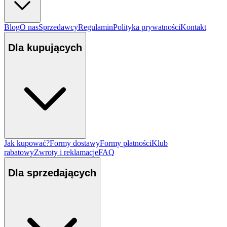
Blog
O nas
Sprzedawcy
Regulamin
Polityka prywatności
Kontakt
Dla kupujących
Jak kupować?
Formy dostawy
Formy płatności
Klub
rabatowy
Zwroty i reklamacje
FAQ
Dla sprzedających