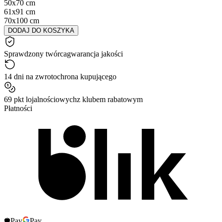
50x70 cm
61x91 cm
70x100 cm
DODAJ DO KOSZYKA
Sprawdzony twórca
gwarancja jakości
14 dni na zwrot
ochrona kupującego
69 pkt lojalnościowych
z klubem rabatowym
Płatności
Pay
Pay