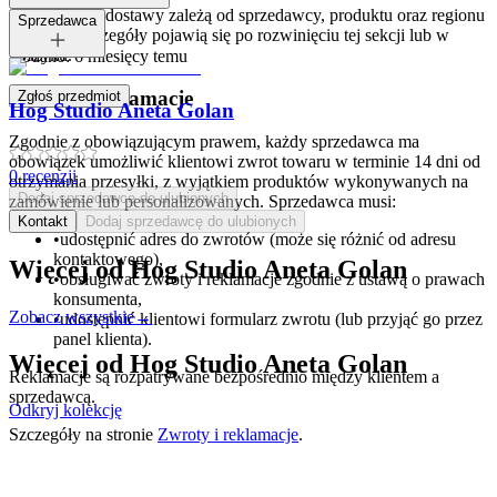
Opcje i koszt dostawy zależą od sprzedawcy, produktu oraz regionu
Tagi:
Sprzedawca
dostawy. Szczegóły pojawią się po rozwinięciu tej sekcji lub w
koszyku.
Dodano:
6 miesięcy temu
Zwroty i reklamacje
Zgłoś przedmiot
Hog Studio Aneta Golan
Zgodnie z obowiązującym prawem, każdy sprzedawca ma
obowiązek umożliwić klientowi zwrot towaru w terminie 14 dni od
0
recenzji
otrzymania przesyłki, z wyjątkiem produktów wykonywanych na
Dodaj sprzedawcę do ulubionych
zamówienie lub personalizowanych. Sprzedawca musi:
Kontakt
Dodaj sprzedawcę do ulubionych
•
udostępnić adres do zwrotów (może się różnić od adresu
kontaktowego),
Więcej od
Hog Studio Aneta Golan
•
obsługiwać zwroty i reklamacje zgodnie z ustawą o prawach
konsumenta,
Zobacz wszystkie
→
•
udostępnić klientowi formularz zwrotu (lub przyjąć go przez
panel klienta).
Więcej od
Hog Studio Aneta Golan
Reklamacje są rozpatrywane bezpośrednio między klientem a
sprzedawcą.
Odkryj kolekcję
Szczegóły na stronie
Zwroty i reklamacje
.