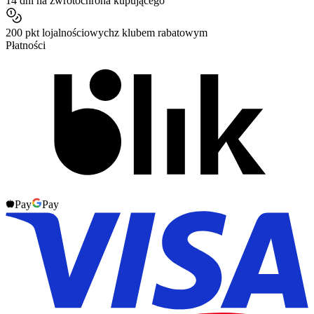
14 dni na zwrot
ochrona kupującego
200 pkt lojalnościowych
z klubem rabatowym
Płatności
Pay
Pay