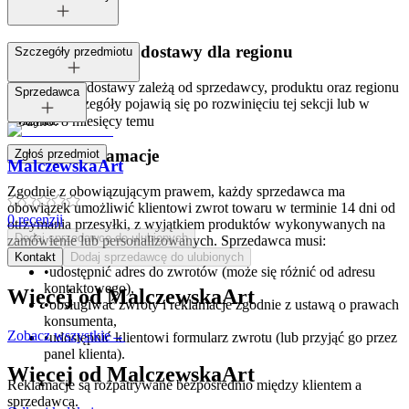
Dostępne metody dostawy dla regionu
Szczegóły przedmiotu
Opcje i koszt dostawy zależą od sprzedawcy, produktu oraz regionu
Tagi:
Sprzedawca
dostawy. Szczegóły pojawią się po rozwinięciu tej sekcji lub w
koszyku.
Dodano:
8 miesięcy temu
Zwroty i reklamacje
Zgłoś przedmiot
MalczewskaArt
Zgodnie z obowiązującym prawem, każdy sprzedawca ma
obowiązek umożliwić klientowi zwrot towaru w terminie 14 dni od
0
recenzji
otrzymania przesyłki, z wyjątkiem produktów wykonywanych na
Dodaj sprzedawcę do ulubionych
zamówienie lub personalizowanych. Sprzedawca musi:
Kontakt
Dodaj sprzedawcę do ulubionych
•
udostępnić adres do zwrotów (może się różnić od adresu
kontaktowego),
Więcej od
MalczewskaArt
•
obsługiwać zwroty i reklamacje zgodnie z ustawą o prawach
konsumenta,
Zobacz wszystkie
→
•
udostępnić klientowi formularz zwrotu (lub przyjąć go przez
panel klienta).
Więcej od
MalczewskaArt
Reklamacje są rozpatrywane bezpośrednio między klientem a
sprzedawcą.