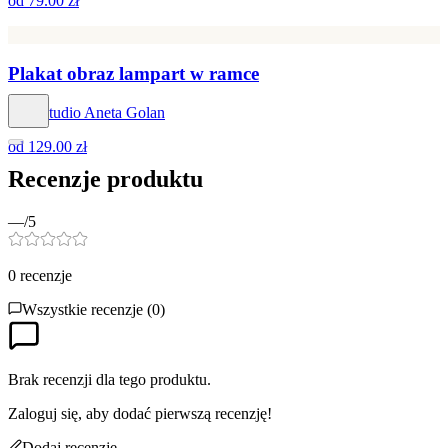
od
79.00 zł
Plakat obraz lampart w ramce
Hog Studio Aneta Golan
od
129.00 zł
Recenzje produktu
—
/5
0
recenzje
Wszystkie recenzje (
0
)
Brak recenzji dla tego produktu.
Zaloguj się, aby dodać pierwszą recenzję!
Dodaj recenzję