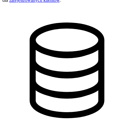
dla
zarejestrowanych klientów
.