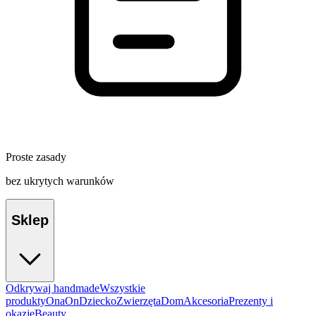
Proste zasady
bez ukrytych warunków
Sklep
Odkrywaj handmade
Wszystkie
produkty
Ona
On
Dziecko
Zwierzęta
Dom
Akcesoria
Prezenty i
okazje
Beauty