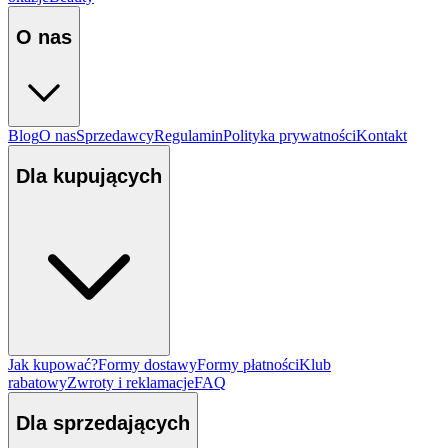
O nas
Blog
O nas
Sprzedawcy
Regulamin
Polityka prywatności
Kontakt
Dla kupujących
Jak kupować?
Formy dostawy
Formy płatności
Klub
rabatowy
Zwroty i reklamacje
FAQ
Dla sprzedających