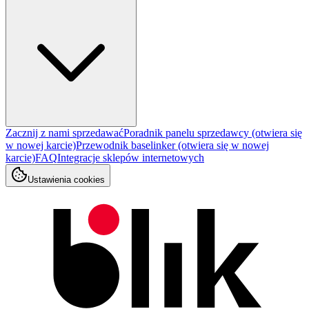
Zacznij z nami sprzedawać
Poradnik panelu sprzedawcy
(otwiera się
w nowej karcie)
Przewodnik baselinker
(otwiera się w nowej
karcie)
FAQ
Integracje sklepów internetowych
Ustawienia cookies