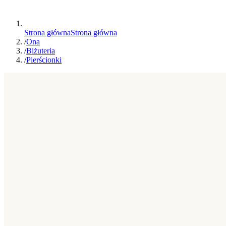
Strona główna
Strona główna
/
Ona
/
Biżuteria
/
Pierścionki