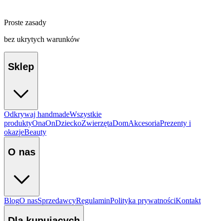
Proste zasady
bez ukrytych warunków
Sklep
Odkrywaj handmade
Wszystkie
produkty
Ona
On
Dziecko
Zwierzęta
Dom
Akcesoria
Prezenty i
okazje
Beauty
O nas
Blog
O nas
Sprzedawcy
Regulamin
Polityka prywatności
Kontakt
Dla kupujących