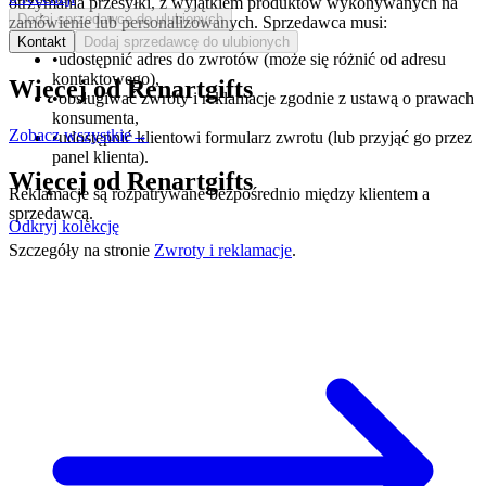
otrzymania przesyłki, z wyjątkiem produktów wykonywanych na
Dodaj sprzedawcę do ulubionych
zamówienie lub personalizowanych. Sprzedawca musi:
Kontakt
Dodaj sprzedawcę do ulubionych
•
udostępnić adres do zwrotów (może się różnić od adresu
kontaktowego),
Więcej od
Renartgifts
•
obsługiwać zwroty i reklamacje zgodnie z ustawą o prawach
konsumenta,
Zobacz wszystkie
→
•
udostępnić klientowi formularz zwrotu (lub przyjąć go przez
panel klienta).
Więcej od
Renartgifts
Reklamacje są rozpatrywane bezpośrednio między klientem a
sprzedawcą.
Odkryj kolekcję
Szczegóły na stronie
Zwroty i reklamacje
.