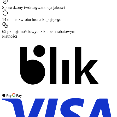
Sprawdzony twórca
gwarancja jakości
14 dni na zwrot
ochrona kupującego
65 pkt lojalnościowych
z klubem rabatowym
Płatności
Pay
Pay