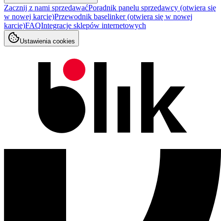
Zacznij z nami sprzedawać
Poradnik panelu sprzedawcy
(otwiera się
w nowej karcie)
Przewodnik baselinker
(otwiera się w nowej
karcie)
FAQ
Integracje sklepów internetowych
Ustawienia cookies