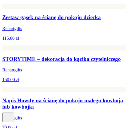
Zestaw gąsek na ścianę do pokoju dziecka
Renartgifts
115.00 zł
STORYTIME – dekoracja do kącika czytelniczego
Renartgifts
150.00 zł
Napis Howdy na ścianę do pokoju małego kowboja
lub kowbojki
Renartgifts
70.00 zł