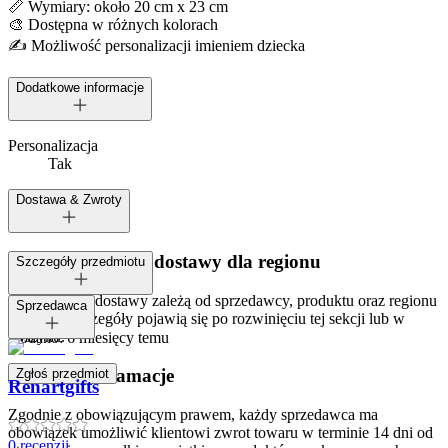
📏 Wymiary: około 20 cm x 23 cm
🎨 Dostępna w różnych kolorach
✍️ Możliwość personalizacji imieniem dziecka
Dodatkowe informacje
Personalizacja
Tak
Dostawa & Zwroty
Dostępne metody dostawy dla regionu
Szczegóły przedmiotu
Opcje i koszt dostawy zależą od sprzedawcy, produktu oraz regionu
Tagi:
Sprzedawca
dostawy. Szczegóły pojawią się po rozwinięciu tej sekcji lub w
koszyku.
Dodano:
6 miesięcy temu
Zwroty i reklamacje
Zgłoś przedmiot
Renartgifts
Zgodnie z obowiązującym prawem, każdy sprzedawca ma
obowiązek umożliwić klientowi zwrot towaru w terminie 14 dni od
0
recenzji