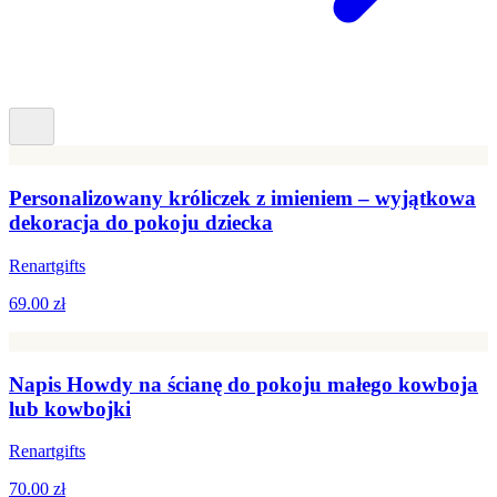
Personalizowany króliczek z imieniem – wyjątkowa
dekoracja do pokoju dziecka
Renartgifts
69.00 zł
Napis Howdy na ścianę do pokoju małego kowboja
lub kowbojki
Renartgifts
70.00 zł