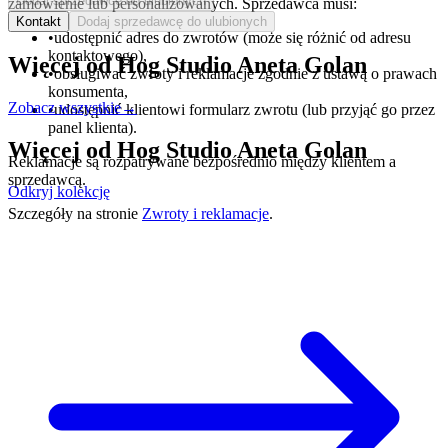
Dodaj sprzedawcę do ulubionych
zamówienie lub personalizowanych. Sprzedawca musi:
Kontakt
Dodaj sprzedawcę do ulubionych
•
udostępnić adres do zwrotów (może się różnić od adresu
kontaktowego),
Więcej od
Hog Studio Aneta Golan
•
obsługiwać zwroty i reklamacje zgodnie z ustawą o prawach
konsumenta,
Zobacz wszystkie
→
•
udostępnić klientowi formularz zwrotu (lub przyjąć go przez
panel klienta).
Więcej od
Hog Studio Aneta Golan
Reklamacje są rozpatrywane bezpośrednio między klientem a
sprzedawcą.
Odkryj kolekcję
Szczegóły na stronie
Zwroty i reklamacje
.