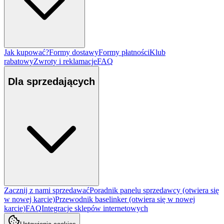
Jak kupować?
Formy dostawy
Formy płatności
Klub
rabatowy
Zwroty i reklamacje
FAQ
Dla sprzedających
Zacznij z nami sprzedawać
Poradnik panelu sprzedawcy
(otwiera się
w nowej karcie)
Przewodnik baselinker
(otwiera się w nowej
karcie)
FAQ
Integracje sklepów internetowych