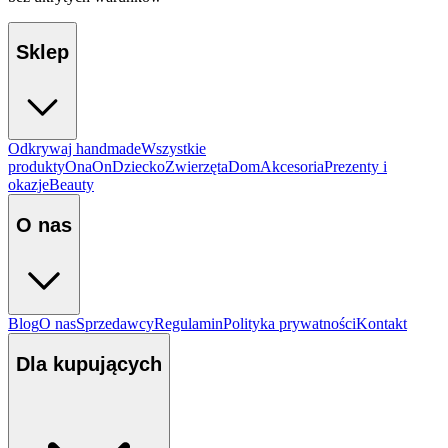
Sklep
Odkrywaj handmade
Wszystkie
produkty
Ona
On
Dziecko
Zwierzęta
Dom
Akcesoria
Prezenty i
okazje
Beauty
O nas
Blog
O nas
Sprzedawcy
Regulamin
Polityka prywatności
Kontakt
Dla kupujących