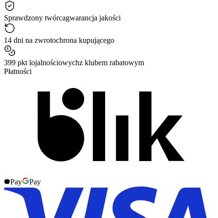
Sprawdzony twórca
gwarancja jakości
14 dni na zwrot
ochrona kupującego
399 pkt lojalnościowych
z klubem rabatowym
Płatności
Pay
Pay