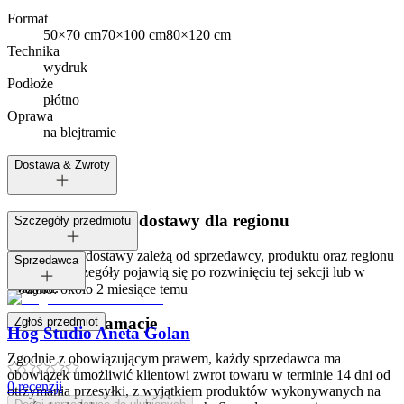
Format
50×70 cm
70×100 cm
80×120 cm
Technika
wydruk
Podłoże
płótno
Oprawa
na blejtramie
Dostawa & Zwroty
Dostępne metody dostawy dla regionu
Szczegóły przedmiotu
Opcje i koszt dostawy zależą od sprzedawcy, produktu oraz regionu
Tagi:
Sprzedawca
dostawy. Szczegóły pojawią się po rozwinięciu tej sekcji lub w
koszyku.
Dodano:
około 2 miesiące temu
Zwroty i reklamacje
Zgłoś przedmiot
Hog Studio Aneta Golan
Zgodnie z obowiązującym prawem, każdy sprzedawca ma
obowiązek umożliwić klientowi zwrot towaru w terminie 14 dni od
0
recenzji
otrzymania przesyłki, z wyjątkiem produktów wykonywanych na