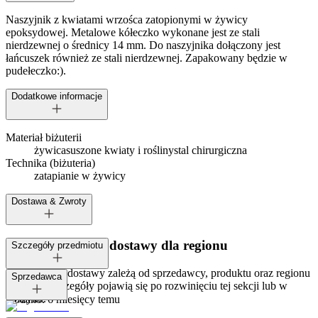
Naszyjnik z kwiatami wrzośca zatopionymi w żywicy
epoksydowej. Metalowe kółeczko wykonane jest ze stali
nierdzewnej o średnicy 14 mm. Do naszyjnika dołączony jest
łańcuszek również ze stali nierdzewnej. Zapakowany będzie w
pudełeczko:).
Dodatkowe informacje
Materiał biżuterii
żywica
suszone kwiaty i rośliny
stal chirurgiczna
Technika (biżuteria)
zatapianie w żywicy
Dostawa & Zwroty
Dostępne metody dostawy dla regionu
Szczegóły przedmiotu
Opcje i koszt dostawy zależą od sprzedawcy, produktu oraz regionu
Tagi:
Sprzedawca
dostawy. Szczegóły pojawią się po rozwinięciu tej sekcji lub w
koszyku.
Dodano:
6 miesięcy temu