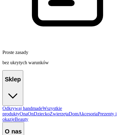
Proste zasady
bez ukrytych warunków
Sklep
Odkrywaj handmade
Wszystkie
produkty
Ona
On
Dziecko
Zwierzęta
Dom
Akcesoria
Prezenty i
okazje
Beauty
O nas