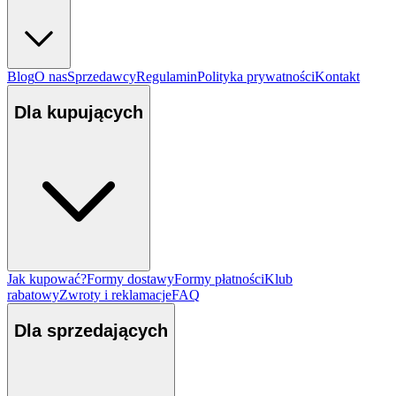
Blog
O nas
Sprzedawcy
Regulamin
Polityka prywatności
Kontakt
Dla kupujących
Jak kupować?
Formy dostawy
Formy płatności
Klub
rabatowy
Zwroty i reklamacje
FAQ
Dla sprzedających