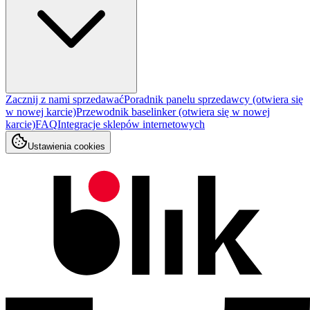
Zacznij z nami sprzedawać
Poradnik panelu sprzedawcy
(otwiera się
w nowej karcie)
Przewodnik baselinker
(otwiera się w nowej
karcie)
FAQ
Integracje sklepów internetowych
Ustawienia cookies