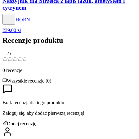
Naszyjnik dla Strzelca z lapis lazuli, ametystem i
cytrynem
STAGHORN
239.00 zł
Recenzje produktu
—
/5
0
recenzje
Wszystkie recenzje (
0
)
Brak recenzji dla tego produktu.
Zaloguj się, aby dodać pierwszą recenzję!
Dodaj recenzję