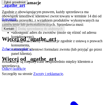
Zwroty i reklamacje
Zgłoś przedmiot
_agathe_art
Zgodnie z obowiązującym prawem, każdy sprzedawca ma
obowiązek umożliwić klientowi zwrot towaru w terminie 14 dni od
0
recenzji
otrzymania przesyłki, z wyjątkiem produktów wykonywanych na
Dodaj sprzedawcę do ulubionych
zamówienie lub personalizowanych. Sprzedawca musi:
Kontakt
Dodaj sprzedawcę do ulubionych
•
udostępnić adres do zwrotów (może się różnić od adresu
kontaktowego),
Więcej od
_agathe_art
•
obsługiwać zwroty i reklamacje zgodnie z ustawą o prawach
konsumenta,
Zobacz wszystkie
→
•
udostępnić klientowi formularz zwrotu (lub przyjąć go przez
panel klienta).
Więcej od
_agathe_art
Reklamacje są rozpatrywane bezpośrednio między klientem a
sprzedawcą.
Odkryj kolekcję
Szczegóły na stronie
Zwroty i reklamacje
.