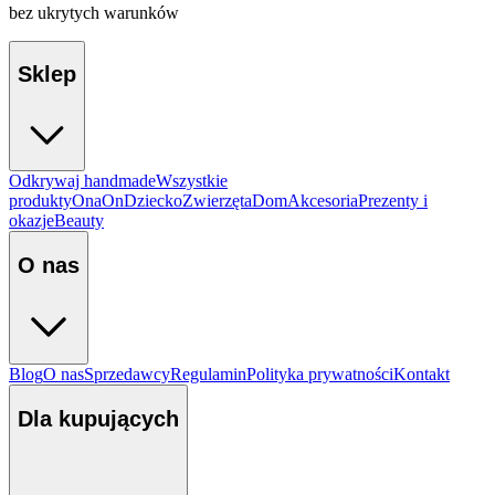
bez ukrytych warunków
Sklep
Odkrywaj handmade
Wszystkie
produkty
Ona
On
Dziecko
Zwierzęta
Dom
Akcesoria
Prezenty i
okazje
Beauty
O nas
Blog
O nas
Sprzedawcy
Regulamin
Polityka prywatności
Kontakt
Dla kupujących