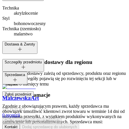
Technika
akryl
złocenie
Styl
boho
nowoczesny
Technika (rzemiosło)
malarstwo
Dostawa & Zwroty
Dostępne metody dostawy dla regionu
Szczegóły przedmiotu
Opcje i koszt dostawy zależą od sprzedawcy, produktu oraz regionu
Tagi:
Sprzedawca
dostawy. Szczegóły pojawią się po rozwinięciu tej sekcji lub w
koszyku.
Dodano:
8 miesięcy temu
Zwroty i reklamacje
Zgłoś przedmiot
MalczewskaArt
Zgodnie z obowiązującym prawem, każdy sprzedawca ma
obowiązek umożliwić klientowi zwrot towaru w terminie 14 dni od
0
recenzji
otrzymania przesyłki, z wyjątkiem produktów wykonywanych na
Dodaj sprzedawcę do ulubionych
zamówienie lub personalizowanych. Sprzedawca musi:
Kontakt
Dodaj sprzedawcę do ulubionych