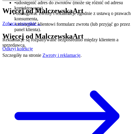
•
udostępnić adres do zwrotów (może się różnić od adresu
kontaktowego),
Więcej od
MalczewskaArt
•
obsługiwać zwroty i reklamacje zgodnie z ustawą o prawach
konsumenta,
Zobacz wszystkie
→
•
udostępnić klientowi formularz zwrotu (lub przyjąć go przez
panel klienta).
Więcej od
MalczewskaArt
Reklamacje są rozpatrywane bezpośrednio między klientem a
sprzedawcą.
Odkryj kolekcję
Szczegóły na stronie
Zwroty i reklamacje
.