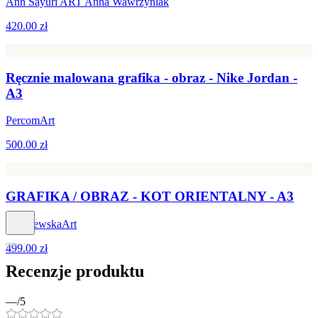
Ann Sayuri ART Anna Wawrzyniak
420.00 zł
Ręcznie malowana grafika - obraz - Nike Jordan -
A3
PercomArt
500.00 zł
GRAFIKA / OBRAZ - KOT ORIENTALNY - A3
MalczewskaArt
499.00 zł
Recenzje produktu
—
/5