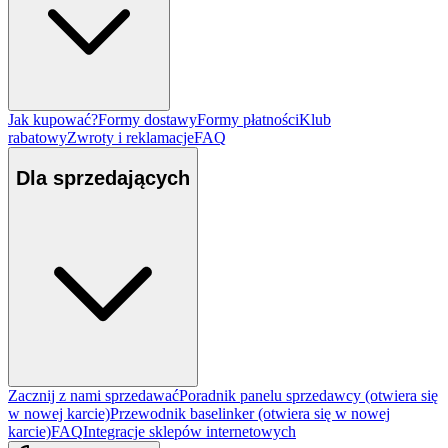
Jak kupować?
Formy dostawy
Formy płatności
Klub
rabatowy
Zwroty i reklamacje
FAQ
Dla sprzedających
Zacznij z nami sprzedawać
Poradnik panelu sprzedawcy
(otwiera się
w nowej karcie)
Przewodnik baselinker
(otwiera się w nowej
karcie)
FAQ
Integracje sklepów internetowych