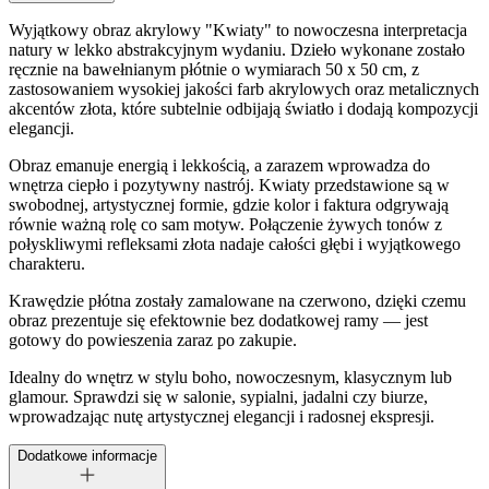
Wyjątkowy obraz akrylowy "Kwiaty" to nowoczesna interpretacja
natury w lekko abstrakcyjnym wydaniu. Dzieło wykonane zostało
ręcznie na bawełnianym płótnie o wymiarach 50 x 50 cm, z
zastosowaniem wysokiej jakości farb akrylowych oraz metalicznych
akcentów złota, które subtelnie odbijają światło i dodają kompozycji
elegancji.
Obraz emanuje energią i lekkością, a zarazem wprowadza do
wnętrza ciepło i pozytywny nastrój. Kwiaty przedstawione są w
swobodnej, artystycznej formie, gdzie kolor i faktura odgrywają
równie ważną rolę co sam motyw. Połączenie żywych tonów z
połyskliwymi refleksami złota nadaje całości głębi i wyjątkowego
charakteru.
Krawędzie płótna zostały zamalowane na czerwono, dzięki czemu
obraz prezentuje się efektownie bez dodatkowej ramy — jest
gotowy do powieszenia zaraz po zakupie.
Idealny do wnętrz w stylu boho, nowoczesnym, klasycznym lub
glamour. Sprawdzi się w salonie, sypialni, jadalni czy biurze,
wprowadzając nutę artystycznej elegancji i radosnej ekspresji.
Dodatkowe informacje