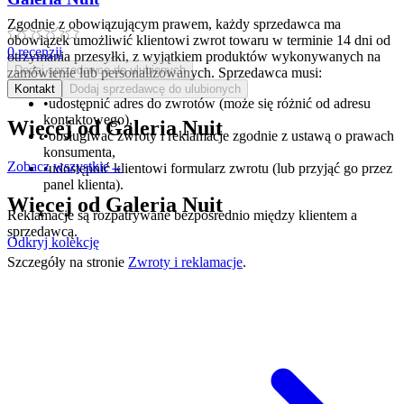
Zgodnie z obowiązującym prawem, każdy sprzedawca ma
obowiązek umożliwić klientowi zwrot towaru w terminie 14 dni od
0
recenzji
otrzymania przesyłki, z wyjątkiem produktów wykonywanych na
Dodaj sprzedawcę do ulubionych
zamówienie lub personalizowanych. Sprzedawca musi:
Kontakt
Dodaj sprzedawcę do ulubionych
•
udostępnić adres do zwrotów (może się różnić od adresu
kontaktowego),
Więcej od
Galeria Nuit
•
obsługiwać zwroty i reklamacje zgodnie z ustawą o prawach
konsumenta,
Zobacz wszystkie
→
•
udostępnić klientowi formularz zwrotu (lub przyjąć go przez
panel klienta).
Więcej od
Galeria Nuit
Reklamacje są rozpatrywane bezpośrednio między klientem a
sprzedawcą.
Odkryj kolekcję
Szczegóły na stronie
Zwroty i reklamacje
.