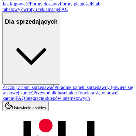
Jak kupować?
Formy dostawy
Formy płatności
Klub
rabatowy
Zwroty i reklamacje
FAQ
Dla sprzedających
Zacznij z nami sprzedawać
Poradnik panelu sprzedawcy
(otwiera się
w nowej karcie)
Przewodnik baselinker
(otwiera się w nowej
karcie)
FAQ
Integracje sklepów internetowych
Ustawienia cookies