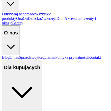
Odkrywaj handmade
Wszystkie
produkty
Ona
On
Dziecko
Zwierzęta
Dom
Akcesoria
Prezenty i
okazje
Beauty
O nas
Blog
O nas
Sprzedawcy
Regulamin
Polityka prywatności
Kontakt
Dla kupujących