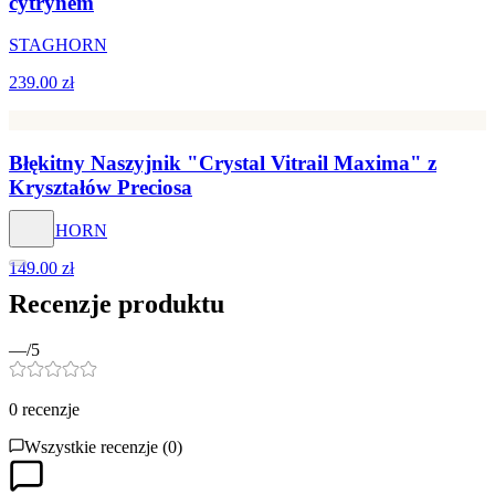
cytrynem
STAGHORN
239.00 zł
Błękitny Naszyjnik "Crystal Vitrail Maxima" z
Kryształów Preciosa
STAGHORN
149.00 zł
Recenzje produktu
—
/5
0
recenzje
Wszystkie recenzje (
0
)