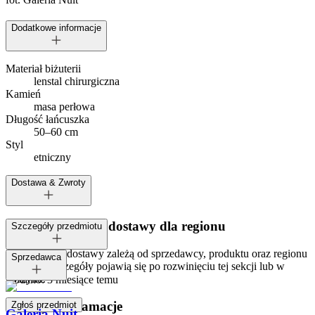
Dodatkowe informacje
Materiał biżuterii
len
stal chirurgiczna
Kamień
masa perłowa
Długość łańcuszka
50–60 cm
Styl
etniczny
Dostawa & Zwroty
Dostępne metody dostawy dla regionu
Szczegóły przedmiotu
Opcje i koszt dostawy zależą od sprzedawcy, produktu oraz regionu
Tagi:
Sprzedawca
dostawy. Szczegóły pojawią się po rozwinięciu tej sekcji lub w
koszyku.
Dodano:
3 miesiące temu
Zwroty i reklamacje
Zgłoś przedmiot
Galeria Nuit