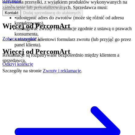
0
recenzji
otrzymania przesyłki, z wyjątkiem produktów wykonywanych na
Dodaj sprzedawcę do ulubionych
zamówienie lub personalizowanych. Sprzedawca musi:
Kontakt
Dodaj sprzedawcę do ulubionych
•
udostępnić adres do zwrotów (może się różnić od adresu
kontaktowego),
Więcej od
PercomArt
•
obsługiwać zwroty i reklamacje zgodnie z ustawą o prawach
konsumenta,
Zobacz wszystkie
→
•
udostępnić klientowi formularz zwrotu (lub przyjąć go przez
panel klienta).
Więcej od
PercomArt
Reklamacje są rozpatrywane bezpośrednio między klientem a
sprzedawcą.
Odkryj kolekcję
Szczegóły na stronie
Zwroty i reklamacje
.