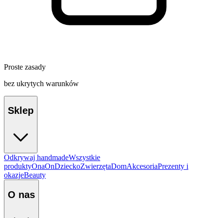
Proste zasady
bez ukrytych warunków
Sklep
Odkrywaj handmade
Wszystkie
produkty
Ona
On
Dziecko
Zwierzęta
Dom
Akcesoria
Prezenty i
okazje
Beauty
O nas