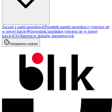
Zacznij z nami sprzedawać
Poradnik panelu sprzedawcy
(otwiera się
w nowej karcie)
Przewodnik baselinker
(otwiera się w nowej
karcie)
FAQ
Integracje sklepów internetowych
Ustawienia cookies