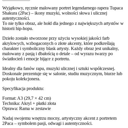
Wyjątkowy, ręcznie malowany portret legendarnego rapera Tupaca
Shakura (2Pac) – ikony muzyki, wolności słowa i ulicznej
autentyczności.
To nie tylko obraz, ale hołd dla jednego z największych artystów w
historii hip-hopu.
Dzieło zostało stworzone przy użyciu wysokiej jakości farb
akrylowych, wzbogaconych o złote akcenty, które podkreślają
charakter i symboliczny blask artysty. Każdy obraz jest unikalny,
malowany z pasją i dbałością o detale – od wyrazu twarzy po
światłocień i emocje bijące z portretu.
Idealny dla fanów rapu, muzyki ulicznej i sztuki współczesnej.
Doskonale prezentuje się w salonie, studiu muzycznym, biurze lub
pokoju kolekcjonera.
Specyfikacja produktu:
Format: A3 (29,7 × 42 cm)
Technika: Akryl + płatki złota
Oprawa: Rama w zestawie
Nadaj swojemu wnętrzu mocny, artystyczny akcent z portretem
2Paca – symbolem pasji, odwagi i autentyczności.