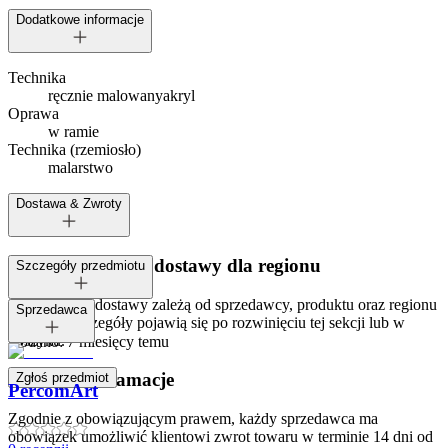
Dodatkowe informacje
Technika
ręcznie malowany
akryl
Oprawa
w ramie
Technika (rzemiosło)
malarstwo
Dostawa & Zwroty
Dostępne metody dostawy dla regionu
Szczegóły przedmiotu
Opcje i koszt dostawy zależą od sprzedawcy, produktu oraz regionu
Tagi:
Sprzedawca
dostawy. Szczegóły pojawią się po rozwinięciu tej sekcji lub w
koszyku.
Dodano:
7 miesięcy temu
Zwroty i reklamacje
Zgłoś przedmiot
PercomArt
Zgodnie z obowiązującym prawem, każdy sprzedawca ma
obowiązek umożliwić klientowi zwrot towaru w terminie 14 dni od