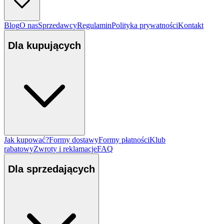
Blog
O nas
Sprzedawcy
Regulamin
Polityka prywatności
Kontakt
Dla kupujących
Jak kupować?
Formy dostawy
Formy płatności
Klub
rabatowy
Zwroty i reklamacje
FAQ
Dla sprzedających