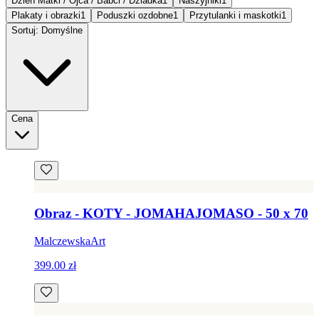
Dzień Matki / Ojca / Babci / Dziadka
1
Naszyjniki
1
Plakaty i obrazki
1
Poduszki ozdobne
1
Przytulanki i maskotki
1
Sortuj: Domyślne
Cena
Obraz - KOTY - JOMAHAJOMASO - 50 x 70
MalczewskaArt
399.00 zł