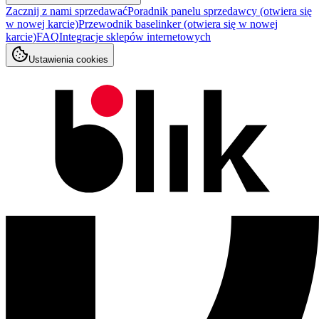
Zacznij z nami sprzedawać
Poradnik panelu sprzedawcy
(otwiera się
w nowej karcie)
Przewodnik baselinker
(otwiera się w nowej
karcie)
FAQ
Integracje sklepów internetowych
Ustawienia cookies