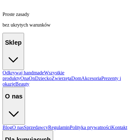
Proste zasady
bez ukrytych warunków
Sklep
Odkrywaj handmade
Wszystkie
produkty
Ona
On
Dziecko
Zwierzęta
Dom
Akcesoria
Prezenty i
okazje
Beauty
O nas
Blog
O nas
Sprzedawcy
Regulamin
Polityka prywatności
Kontakt
Dla kupujących