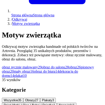
Strona główna
Strona główna
/
Odkrywaj
/
Motyw zwierzątka
Motyw zwierzątka
Odkrywaj motyw zwierzątka handmade od polskich twórców na
Artovnia. Przeglądaj 35 unikalnych produktów, prezentów i
dekoracji. Zobacz też powiązane motywy: obraz ręcznie malowany,
obraz do salonu, obraz.
obraz ręcznie malowany
29
obraz do salonu
28
obraz
26
pionowy
obraz
20
mały obraz
16
obraz do biura
14
dekoracja do
domu
14
plakat
10
35 wyników
Kategorie
Wszystkie
35
Obrazy
27
Plakaty
3